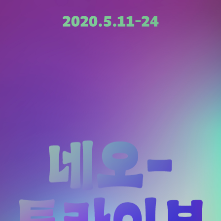
박한솔
;
네오-트라이브2020
2020.5.11–24
신건모
오래오
스튜디오
유형진
이노을
×