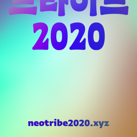
로리스
올리비에
이주현
정지혜
진유성
neotribe2020.xyz
화면을 클릭하세요!
채희준